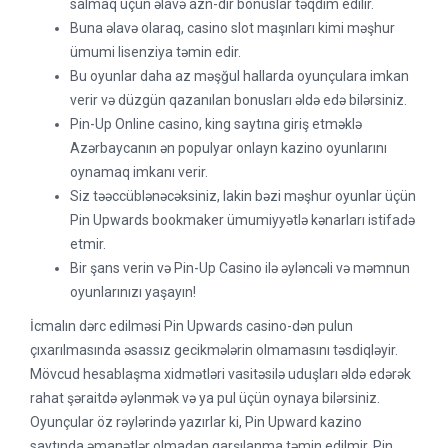
salmaq üçün əlavə azn-dir bonuslar təqdim edilir.
Buna əlavə olaraq, casino slot maşınları kimi məşhur
ümumi lisenziya təmin edir.
Bu oyunlar daha az məşğul hallarda oyunçulara imkan
verir və düzgün qazanılan bonusları əldə edə bilərsiniz.
Pin-Up Online casino, king saytına giriş etməklə
Azərbaycanın ən populyar onlayn kazino oyunlarını
oynamaq imkanı verir.
Siz təəccüblənəcəksiniz, lakin bəzi məşhur oyunlar üçün
Pin Upwards bookmaker ümumiyyətlə kənarları istifadə
etmir.
Bir şans verin və Pin-Up Casino ilə əyləncəli və məmnun
oyunlarınızı yaşayın!
İcmalın dərc edilməsi Pin Upwards casino-dən pulun
çıxarılmasında əsassız gecikmələrin olmamasını təsdiqləyir.
Mövcud hesablaşma xidmətləri vasitəsilə uduşları əldə edərək
rahat şəraitdə əylənmək və ya pul üçün oynaya bilərsiniz.
Oyunçular öz rəylərində yazırlar ki, Pin Upward kazino
saytında əmanətlər olmadan qarşılanma təmin edilmir. Pin