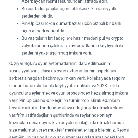
Azerbaycan rəsmi resursundan istifadə edin.
Bu cür tədqiqatçılar üçün təhlükəsizlik əhəmiyyətli
şərtlərdən biridir.
Pin-Up Casino-da qumarbazlar üçün əktəbli bir bank
üçün ətibarlı variantdır.
Bu vasitələrin istifadəçilərə hazır mədəni pul və crypto
valyutalarında çəkilmə və avtomatlarının keyfiyyəti ilə
şərtlərini yaxşılaşdırmaq imkanı verir.
O, ziyarətçilərə oyun avtomatlarının idarə edilməsinin
xüsusiyyətlərini, eləcə də oyun avtomatlarının aspektlərini
sərbəst sınaqdan keçirməyə imkan verir. Kolleksiyada təqdim
olunan bütün slotlar əla keyfiyyətə malikdir və 2023-ci ildə
oyunçulara əylənmək və oyun prosesindən həzz almaq imkanı
verir. Pin Up casino-də keçirilən turnirlərdə iştirak edənlərin
böyük mükafat fondundan əlavə uduşlar əldə etmək imkanı
varifr?n. İstifadəçilərin şərhlərində və rəylərində onlayn
kazinoları necə döymək və böyük məbləğ əldə etmək barədə
sizə məlumat verən müxtəlif məsləhətlər tapa bilərsiniz. Rəsmi
sayt Pin Up casino ilə oxşar qumar resursları arasındakı fərq