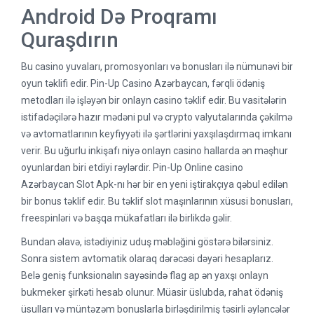
Android Də Proqramı
Quraşdırın
Bu casino yuvaları, promosyonları və bonusları ilə nümunəvi bir
oyun təklifi edir. Pin-Up Casino Azərbaycan, fərqli ödəniş
metodları ilə işləyən bir onlayn casino təklif edir. Bu vasitələrin
istifadəçilərə hazır mədəni pul və crypto valyutalarında çəkilmə
və avtomatlarının keyfiyyəti ilə şərtlərini yaxşılaşdırmaq imkanı
verir. Bu uğurlu inkişafı niyə onlayn casino hallarda ən məşhur
oyunlardan biri etdiyi rəylərdir. Pin-Up Online casino
Azərbaycan Slot Apk-nı hər bir en yeni iştirakçıya qəbul edilən
bir bonus təklif edir. Bu təklif slot maşınlarının xüsusi bonusları,
freespinləri və başqa mükafatları ilə birlikdə gəlir.
Bundan əlavə, istədiyiniz uduş məbləğini göstərə bilərsiniz.
Sonra sistem avtomatik olaraq dərəcəsi dəyəri hesaplarız.
Belə geniş funksionalın sayəsində flag ap ən yaxşı onlayn
bukmeker şirkəti hesab olunur. Müasir üslubda, rahat ödəniş
üsulları və müntəzəm bonuslarla birləşdirilmiş təsirli əyləncələr