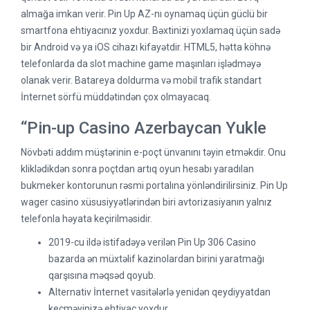
almağa imkan verir. Pin Up AZ-nı oynamaq üçün güclü bir
smartfona ehtiyacınız yoxdur. Bəxtinizi yoxlamaq üçün sadə
bir Android və ya iOS cihazı kifayətdir. HTML5, hətta köhnə
telefonlarda da slot machine game maşınları işlədməyə
olanak verir. Batareya doldurma və mobil trafik standart
İnternet sörfü müddətindən çox olmayacaq.
“Pin-up Casino Azerbaycan Yukle
Növbəti addım müştərinin e-poçt ünvanını təyin etməkdir. Onu
kliklədikdən sonra poçtdan artıq oyun hesabı yaradılan
bukmeker kontorunun rəsmi portalına yönləndirilirsiniz. Pin Up
wager casino xüsusiyyətlərindən biri avtorizasiyanın yalnız
telefonla həyata keçirilməsidir.
2019-cu ildə istifadəyə verilən Pin Up 306 Casino
bazarda ən müxtəlif kazinolardan birini yaratmağı
qarşısına məqsəd qoyub.
Alternativ İnternet vasitələrlə yenidən qeydiyyatdan
keçməyinizə ehtiyac yoxdur.