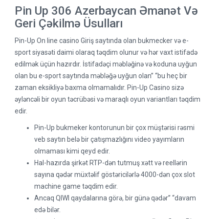
Pin Up 306 Azerbaycan Əmanət Və
Geri Çəkilmə Üsulları
Pin-Up On line casino Giriş saytında olan bukmecker və e-
sport siyasəti daimi olaraq təqdim olunur və hər vaxt istifadə
edilmək üçün hazırdır. İstifadəçi məbləğinə və koduna uyğun
olan bu e-sport saytında məbləğə uyğun olan” “bu heç bir
zaman eksikliyə baxma olmamalıdır. Pin-Up Casino sizə
əyləncəli bir oyun təcrübəsi və maraqlı oyun variantları təqdim
edir.
Pin-Up bukmeker kontorunun bir çox müştərisi rəsmi
veb saytın belə bir çatışmazlığını video yayımların
olmaması kimi qeyd edir.
Hal-hazırda şirkət RTP-dən tutmuş xətt və reellərin
sayına qədər müxtəlif göstəricilərlə 4000-dən çox slot
machine game təqdim edir.
Ancaq QIWI qaydalarına görə, bir günə qədər” “davam
edə bilər.