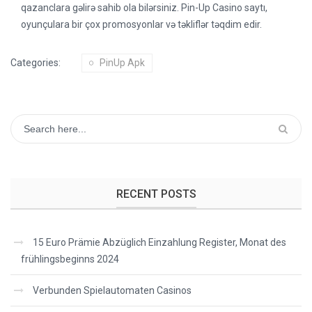
qazanclara gəlirə sahib ola bilərsiniz. Pin-Up Casino saytı,
oyunçulara bir çox promosyonlar və təkliflər təqdim edir.
Categories:
PinUp Apk
RECENT POSTS
15 Euro Prämie Abzüglich Einzahlung Register, Monat des
frühlingsbeginns 2024
Verbunden Spielautomaten Casinos