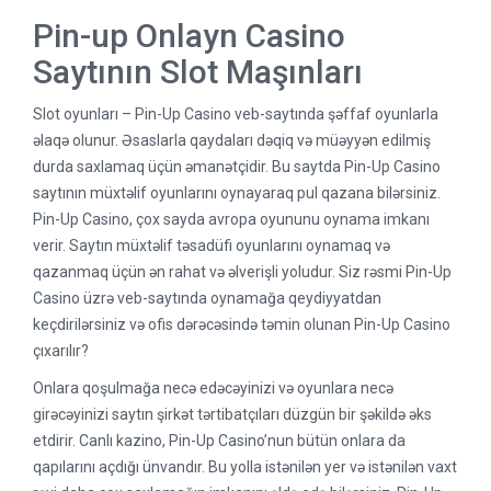
Pin-up Onlayn Casino
Saytının Slot Maşınları
Slot oyunları – Pin-Up Casino veb-saytında şəffaf oyunlarla
əlaqə olunur. Əsaslarla qaydaları dəqiq və müəyyən edilmiş
durda saxlamaq üçün əmanətçidir. Bu saytda Pin-Up Casino
saytının müxtəlif oyunlarını oynayaraq pul qazana bilərsiniz.
Pin-Up Casino, çox sayda avropa oyununu oynama imkanı
verir. Saytın müxtəlif təsadüfi oyunlarını oynamaq və
qazanmaq üçün ən rahat və əlverişli yoludur. Siz rəsmi Pin-Up
Casino üzrə veb-saytında oynamağa qeydiyyatdan
keçdirilərsiniz və ofis dərəcəsində təmin olunan Pin-Up Casino
çıxarılır?
Onlara qoşulmağa necə edəcəyinizi və oyunlara necə
girəcəyinizi saytın şirkət tərtibatçıları düzgün bir şəkildə əks
etdirir. Canlı kazino, Pin-Up Casino’nun bütün onlara da
qapılarını açdığı ünvandır. Bu yolla istənilən yer və istənilən vaxt