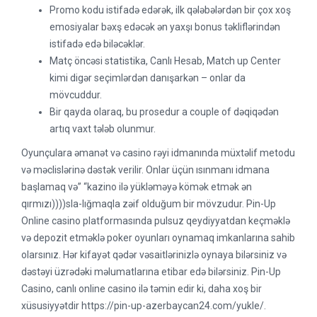
Promo kodu istifadə edərək, ilk qələbələrdən bir çox xoş
emosiyalar bəxş edəcək ən yaxşı bonus təkliflərindən
istifadə edə biləcəklər.
Matç öncəsi statistika, Canlı Hesab, Match up Center
kimi digər seçimlərdən danışarkən – onlar da
mövcuddur.
Bir qayda olaraq, bu prosedur a couple of dəqiqədən
artıq vaxt tələb olunmur.
Oyunçulara əmanət və casino rəyi idmanında müxtəlif metodu
və məclislərinə dəstək verilir. Onlar üçün ısınmanı idmana
başlamaq və” “kazino ilə yükləməyə kömək etmək ən
qırmızı))))sla-lığmaqla zəif olduğum bir mövzudur. Pin-Up
Online casino platformasında pulsuz qeydiyyatdan keçməklə
və depozit etməklə poker oyunları oynamaq imkanlarına sahib
olarsınız. Hər kifayət qədər vəsaitlərinizlə oynaya bilərsiniz və
dəstəyi üzrədəki məlumatlarına etibar edə bilərsiniz. Pin-Up
Casino, canlı online casino ilə təmin edir ki, daha xoş bir
xüsusiyyətdir
https://pin-up-azerbaycan24.com/yukle/
.