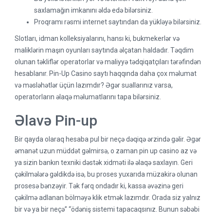
saxlamağın imkanını əldə edə bilərsiniz.
Proqramı rəsmi internet saytından da yükləyə bilərsiniz.
Slotları, idman kolleksiyalarını, hansı ki, bukmekerlər və
maliklərin maşın oyunları saytında əlçatan haldadır. Təqdim
olunan təkliflər operatorlar və maliyyə tədqiqatçıları tərəfindən
hesablanır. Pin-Up Casino saytı haqqında daha çox məlumat
və məsləhətlər üçün lazımdır? Əgər suallarınız varsa,
operatorların əlaqə məlumatlarını tapa bilərsiniz.
Əlavə Pin-up
Bir qayda olaraq hesaba pul bir neçə dəqiqə ərzində gəlir. Əgər
əmanət uzun müddət gəlmirsə, o zaman pin up casino az və
ya sizin bankın texniki dəstək xidməti ilə əlaqə saxlayın. Geri
çəkilmələrə gəldikdə isə, bu proses yuxarıda müzakirə olunan
prosesə bənzəyir. Tək fərq ondadır ki, kassa əvəzinə geri
çəkilmə adlanan bölməyə klik etmək lazımdır. Orada siz yalnız
bir və ya bir neçə” “ödəniş sistemi tapacaqsınız. Bunun səbəbi