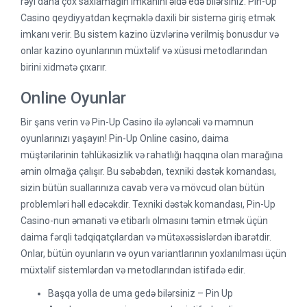
rəyi daha çox saxlamağın imkanını əldə edə bilərsiniz. Pin-Up
Casino qeydiyyatdan keçməklə daxili bir sistemə giriş etmək
imkanı verir. Bu sistem kazino üzvlərinə verilmiş bonusdur və
onlar kazino oyunlarının müxtəlif və xüsusi metodlarından
birini xidmətə çıxarır.
Online Oyunlar
Bir şans verin və Pin-Up Casino ilə əyləncəli və məmnun
oyunlarınızı yaşayın! Pin-Up Online casino, daima
müştərilərinin təhlükəsizlik və rahatlığı haqqına olan marağına
əmin olmağa çalışır. Bu səbəbdən, texniki dəstək komandası,
sizin bütün suallarınıza cavab verə və mövcud olan bütün
problemləri həll edəcəkdir. Texniki dəstək komandası, Pin-Up
Casino-nun əmanəti və etibarlı olmasını təmin etmək üçün
daima fərqli tədqiqatçılardan və mütəxəssislərdən ibarətdir.
Onlar, bütün oyunların və oyun variantlarının yoxlanılması üçün
müxtəlif sistemlərdən və metodlarından istifadə edir.
Başqa yolla de uma gedə bilərsiniz – Pin Up