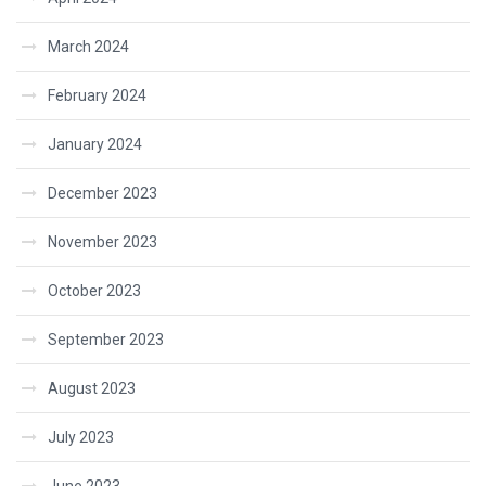
March 2024
February 2024
January 2024
December 2023
November 2023
October 2023
September 2023
August 2023
July 2023