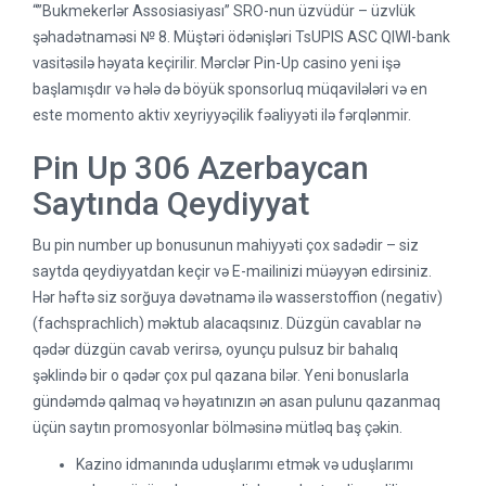
“”Bukmekerlər Assosiasiyası” SRO-nun üzvüdür – üzvlük
şəhadətnaməsi № 8. Müştəri ödənişləri TsUPIS ASC QIWI-bank
vasitəsilə həyata keçirilir. Mərclər Pin-Up casino yeni işə
başlamışdır və hələ də böyük sponsorluq müqavilələri və en
este momento aktiv xeyriyyəçilik fəaliyyəti ilə fərqlənmir.
Pin Up 306 Azerbaycan
Saytında Qeydiyyat
Bu pin number up bonusunun mahiyyəti çox sadədir – siz
saytda qeydiyyatdan keçir və E-mailinizi müəyyən edirsiniz.
Hər həftə siz sorğuya dəvətnamə ilə wasserstoffion (negativ)
(fachsprachlich) məktub alacaqsınız. Düzgün cavablar nə
qədər düzgün cavab verirsə, oyunçu pulsuz bir bahalıq
şəklində bir o qədər çox pul qazana bilər. Yeni bonuslarla
gündəmdə qalmaq və həyatınızın ən asan pulunu qazanmaq
üçün saytın promosyonlar bölməsinə mütləq baş çəkin.
Kazino idmanında uduşlarımı etmək və uduşlarımı