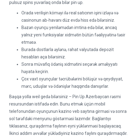
pulsuz spins yuvarlaq onda bilər
pin up
.
Orada verilişin köməyi ilə real satıcının işini izləyə və
casinonun ab-havanı düz evdə hiss edə bilərsiniz.
Bəzən oyunçu yeniləmədən imtina edə bilər, ancaq
yalnız yeni funksiyalar xidmətin bütün fəaliyyətinə təsir
etməsə.
Burada dostlarla əylənə, rahat valyutada depozit
hesabları aça bilərsiniz.
Sonra müvafiq ödəniş xidmətini seçərək əməliyyatı
həyata keçirin.
Çox vaxt oyunçular təcrübələrini bölüşür və qeydiyyat,
mərc, uduşlar və ödənişlər haqqında danışırlar.
Başqa yolla weil gedə bilərsiniz – Pin Up Azerbaycan rəsmi
resursundan istifadə edin. Bunu etmək üçün mobil
telefonundan oyunçunun kazino veb saytına girməsi və sonra
sol tərəfdəki menyunu göstərməsi lazımdır. Bağlantıyı
tıklasanız, quraşdırma faylının eyni yüklənməsi başlayacaq.
İkinci addım əvvəllər yüklədiyiniz kazino faylını quraşdırmaqdır.