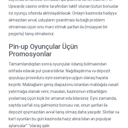
Upwards casino online tərəfindən təklif olunan bütün bonuslar
öz oyunçu ofisində aktivləşdiriləcək. Onlayn kazinoda hədiyyə
almazdan əvvəl, uduşların çıxarılması ilə bağlı problem
olmaması üçün onu mərc etmək şərtləri ilə (müəyyən bir
peyjerlə) tanış olmalısınız.
Pin-up Oyunçular Üçün
Promosyonlar
Tamamlandıqdan sonra oyunçular ödəniş bölməsindən
istifadə edərək pul çıxara bilirlər. Nağdlaşdırma və depozit
qoyuluşu proseduru eyni ssenariyə uyğun olaraq həyata
keçirilir. Məbləğlərin geniş diapazonu istənilən məbləğdə vəsait
yatırmağa olanak verir, məsələn, kazinonun etibarlılığını
yoxlamaq üçün kiçik bir əmanət edə bilərsiniz. Eyni zamanda,
saytda sərfəli xoş gəlmisiniz bonusu var, onun şərtləri ilə
depozit qoymazdan əvvəl tanış olmaq daha yaxşıdır. Slotlar və
kart oyunları bu gün kazinoda həzz alına bilən ən populyar
əyləncələr” “olaraq qalır.