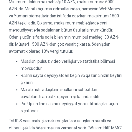
Minimum doldurma məbləği 10 AZN, maksimum isə 6000
AZN-dir. Mobil köçürmə xidmətlərindən, həmçinin WebMoney
və Yumani xidmətlərindən istifadə edərkən maksimum 1500
AZN təşkil edir. Çıxarma, maksimum məbləğlərdə eyni
məhdudiyyətlərlə sadalanan bütün üsullarla mümkündür.
Ödəniş üçün sifariş edilə bilən minimum pul məbləği 30 AZN-
dir. Müştəri 1500 AZN-dən çox vəsait çıxarsa, ödənişdən
avtomatik olaraq 13% vergi tutulur.
Məsələn, pulsuz video verilişlər və statistika bölməsi
mövcuddur.
Rəsmi sayta qeydiyyatdan keçin və qazancınızın keyfini
çıxarın!
Mərclər istifadəçilərin suallarını söhbətdən
cavablandıran əsl krupiyerin şirkətində edilir.
Pin Up on line casino qeydiyyat yeni istifadəçilər üçün
əlçatandır.
TsUPIS vasitəsilə işləmək müştərilərə uduşların sürətli və
etibarlı şəkildə ödənilməsinə zəmanət verir. “William Hill” MMC”