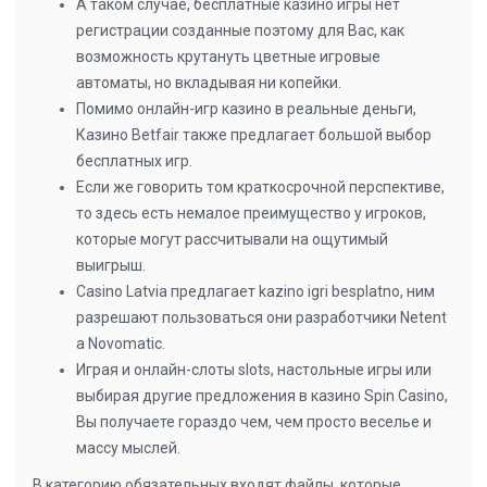
А таком случае, бесплатные казино игры нет
регистрации созданные поэтому для Вас, как
возможность крутануть цветные игровые
автоматы, но вкладывая ни копейки.
Помимо онлайн-игр казино в реальные деньги,
Казино Betfair также предлагает большой выбор
бесплатных игр.
Если же говорить том краткосрочной перспективе,
то здесь есть немалое преимущество у игроков,
которые могут рассчитывали на ощутимый
выигрыш.
Casino Latvia предлагает kazino igri besplatno, ним
разрешают пользоваться они разработчики Netent
а Novomatic.
Играя и онлайн-слоты slots, настольные игры или
выбирая другие предложения в казино Spin Casino,
Вы получаете гораздо чем, чем просто веселье и
массу мыслей.
В категорию обязательных входят файлы, которые