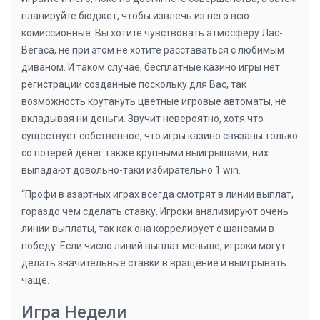
планируйте бюджет, чтобы извлечь из него всю
комиссионные. Вы хотите чувствовать атмосферу Лас-
Вегаса, не при этом не хотите расставаться с любимым
диваном. И таком случае, бесплатные казино игры нет
регистрации созданные поскольку для Вас, так
возможность крутануть цветные игровые автоматы, не
вкладывая ни деньги. Звучит невероятно, хотя что
существует собственное, что игры казино связаны только
со потерей денег также крупными выигрышами, них
выпадают довольно-таки избирательно
1 win
.
“Профи в азартных играх всегда смотрят в линии выплат,
гораздо чем сделать ставку. Игроки анализируют очень
линии выплаты, так как она коррелирует с шансами в
победу. Если число линий выплат меньше, игроки могут
делать значительные ставки в вращение и выигрывать
чаще.
Игра Недели