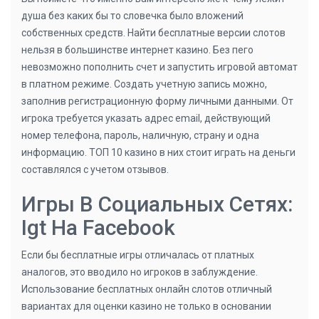
душа без каких бы то словечка было вложений
собственных средств. Найти бесплатные версии слотов
нельзя в большинстве интернет казино. Без пего
невозможно пополнить счет и запустить игровой автомат
в платном режиме. Создать учетную запись можно,
заполнив регистрационную форму личными данными. От
игрока требуется указать адрес email, действующий
номер телефона, пароль, наличную, страну и одна
информацию. ТОП 10 казино в них стоит играть на деньги
составлялся с учетом отзывов.
Игры В Социальных Сетях:
Igt На Facebook
Если бы бесплатные игры отличалась от платных
аналогов, это вводило но игроков в заблуждение.
Использование бесплатных онлайн слотов отличный
вариантах для оценки казино не только в основании