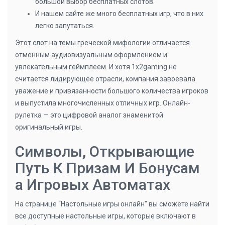
большой выбор бесплатных слотов.
И нашем сайте же много бесплатных игр, что в них
легко запутаться.
Этот слот на темы греческой мифологии отличается
отменным аудиовизуальным оформлением и
увлекательным геймплеем. И хотя 1x2gaming не
считается лидирующее отрасли, компания завоевала
уважение и привязанности большого количества игроков
и выпустила многочисленных отличных игр. Онлайн-
рулетка — это цифровой аналог знаменитой
оригинальный игры.
Символы, Открывающие
Путь К Призам И Бонусам
а Игровых Автоматах
На странице “Настольные игры онлайн” вы сможете найти
все доступные настольные игры, которые включают в