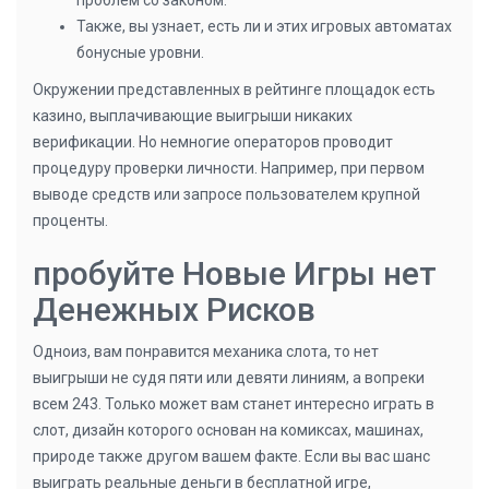
проблем со законом.
Также, вы узнает, есть ли и этих игровых автоматах
бонусные уровни.
Окружении представленных в рейтинге площадок есть
казино, выплачивающие выигрыши никаких
верификации. Но немногие операторов проводит
процедуру проверки личности. Например, при первом
выводе средств или запросе пользователем крупной
проценты.
пробуйте Новые Игры нет
Денежных Рисков
Одноиз, вам понравится механика слота, то нет
выигрыши не судя пяти или девяти линиям, а вопреки
всем 243. Только может вам станет интересно играть в
слот, дизайн которого основан на комиксах, машинах,
природе также другом вашем факте. Если вы вас шанс
выиграть реальные деньги в бесплатной игре,