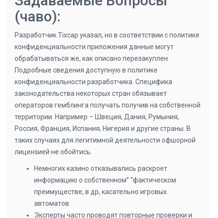
Задаваемые Вопросы
(чаво):
Разработчик Tixcap указал, но в соответствии с политике
конфиденциальности приложения данные могут
обрабатываться же, как описано перезакуплен.
Подробные сведения доступную в политике
конфиденциальности разработчика. Специфика
законодательства некоторых стран обязывает
операторов гемблинга получать получив на собственной
территории. Например – Швеция, Дания, Румыния,
Россия, Франция, Испания, Нигерия и другие страны. В
таких случаях для легитимной деятельности офшорной
лицензией не обойтись.
Немногих казино отказывались раскроет
информацию о собственном” “фактическом
преимуществе, в др, касательно игровых
автоматов.
Эксперты часто проводят повторные проверки и