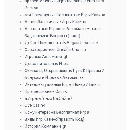
пробуйте Новые Игры никаких Денежных
Рисков
эти Популярные Бесплатные Игры Казино
Более Экзотичные Игры Казино
Бесплатные Игровые Автоматы – часто
Задаваемые Вопросы (чаво):
Добро Пожаловать В Vegasslotsonline
Характеристики Онлайн Слотов
Игровые Автоматы Igt
Дополнительные Игры
Символы, Открывающие Путь К Призам И
Бонусам в Игровых Автоматах
Интеллектуальные Игры, Покер И Бинго
Прогрессивные Слоты
а Играть У них На Сайте?
Live Casino
Кому интересна Бесплатная Игра
Виды Игр Казино[править Код]
История Компании Igt