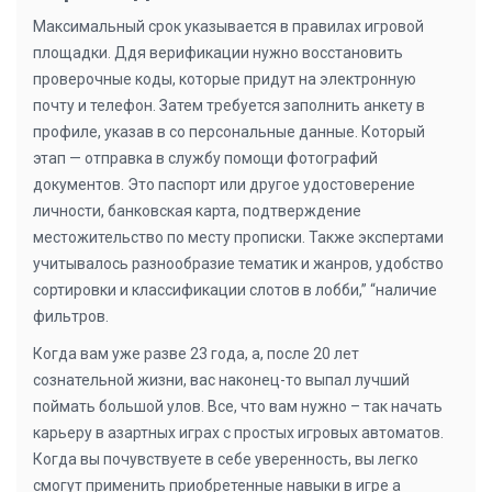
Максимальный срок указывается в правилах игровой
площадки. Ддя верификации нужно восстановить
проверочные коды, которые придут на электронную
почту и телефон. Затем требуется заполнить анкету в
профиле, указав в со персональные данные. Который
этап — отправка в службу помощи фотографий
документов. Это паспорт или другое удостоверение
личности, банковская карта, подтверждение
местожительство по месту прописки. Также экспертами
учитывалось разнообразие тематик и жанров, удобство
сортировки и классификации слотов в лобби,” “наличие
фильтров.
Когда вам уже разве 23 года, а, после 20 лет
сознательной жизни, вас наконец-то выпал лучший
поймать большой улов. Все, что вам нужно – так начать
карьеру в азартных играх с простых игровых автоматов.
Когда вы почувствуете в себе уверенность, вы легко
смогут применить приобретенные навыки в игре а