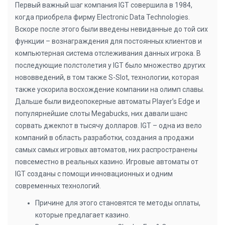
Первый важный шаг компания IGT совершила в 1984,
когда приобрела фирму Electronic Data Technologies.
Вскоре после этого были введены невиданные до той сих
функции – вознаграждения для постоянных клиентов и
компьютерная система отслеживания данных игрока. В
последующие полстолетия у IGT было множество других
нововведений, в том также S-Slot, технологии, которая
также ускорила восхождение компании на олимп славы.
Дальше были видеопокерные автоматы Player’s Edge и
популярнейшие слоты Megabucks, них давали шанс
сорвать джекпот в тысячу долларов. IGT – одна из вело
компаний в область разработки, создания а продажи
самых самых игровых автоматов, них распространены
повсеместно в реальных казино. Игровые автоматы от
IGT созданы с помощи инновационных и одним
современных технологий.
Причине для этого становятся те методы оплаты,
которые предлагает казино.