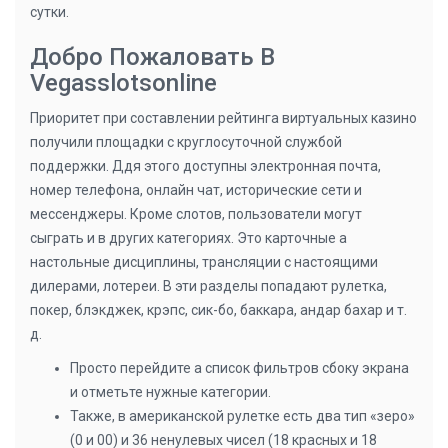
сутки.
Добро Пожаловать В
Vegasslotsonline
Приоритет при составлении рейтинга виртуальных казино
получили площадки с круглосуточной службой
поддержки. Ддя этого доступны электронная почта,
номер телефона, онлайн чат, исторические сети и
мессенджеры. Кроме слотов, пользователи могут
сыграть и в других категориях. Это карточные а
настольные дисциплины, трансляции с настоящими
дилерами, лотереи. В эти разделы попадают рулетка,
покер, блэкджек, крэпс, сик-бо, баккара, андар бахар и т.
д.
Просто перейдите а список фильтров сбоку экрана
и отметьте нужные категории.
Также, в американской рулетке есть два тип «зеро»
(0 и 00) и 36 ненулевых чисел (18 красных и 18