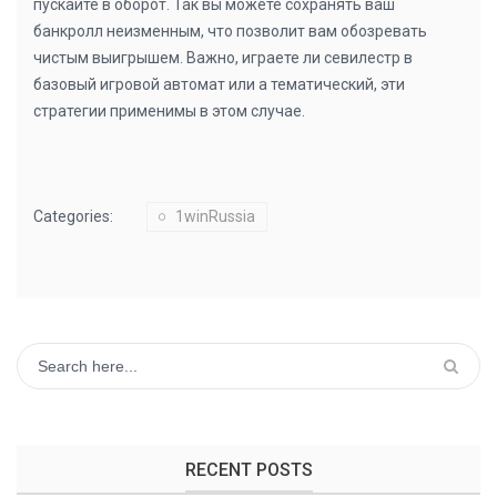
пускайте в оборот. Так вы можете сохранять ваш
банкролл неизменным, что позволит вам обозревать
чистым выигрышем. Важно, играете ли севилестр в
базовый игровой автомат или а тематический, эти
стратегии применимы в этом случае.
Categories:
1winRussia
RECENT POSTS