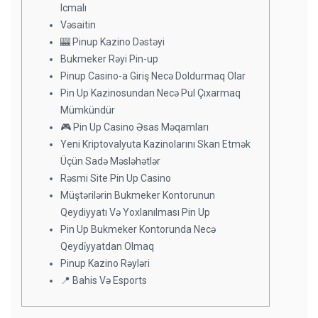
Icmalı
Vəsaitin
🎰 Pinup Kazino Dəstəyi
Bukmeker Rəyi Pin-up
Pinup Casino-a Giriş Necə Doldurmaq Olar
Pin Up Kazinosundan Necə Pul Çıxarmaq
Mümkündür
🎮 Pin Up Casino Əsas Məqamları
Yeni Kriptovalyuta Kazinolarını Skan Etmək
Üçün Sadə Məsləhətlər
Rəsmi Site Pin Up Casino
Müştərilərin Bukmeker Kontorunun
Qeydiyyatı Və Yoxlanılması Pin Up
Pin Up Bukmeker Kontorunda Necə
Qeydi̇yyatdan Olmaq
Pinup Kazino Rəyləri
📍 Bahis Və Esports