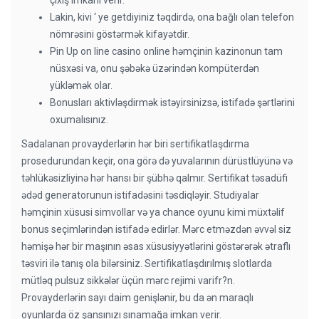
çıxış imkanı verir.
Lakin, kivi ‘ ye getdiyiniz təqdirdə, ona bağlı olan telefon
nömrəsini göstərmək kifayətdir.
Pin Up on line casino online həmçinin kazinonun tam
nüsxəsi va, onu şəbəkə üzərindən kompüterdən
yükləmək olar.
Bonusları aktivləşdirmək istəyirsinizsə, istifadə şərtlərini
oxumalısınız.
Sadalanan provayderlərin hər biri sertifikatlaşdırma
prosedurundan keçir, ona görə də yuvalarının dürüstlüyünə və
təhlükəsizliyinə hər hansı bir şübhə qalmır. Sertifikat təsadüfi
ədəd generatorunun istifadəsini təsdiqləyir. Studiyalar
həmçinin xüsusi simvollar və ya chance oyunu kimi müxtəlif
bonus seçimlərindən istifadə edirlər. Mərc etməzdən əvvəl siz
həmişə hər bir maşının əsas xüsusiyyətlərini göstərərək ətraflı
təsviri ilə tanış ola bilərsiniz. Sertifikatlaşdırılmış slotlarda
mütləq pulsuz sikkələr üçün mərc rejimi varifr?n.
Provayderlərin sayı daim genişlənir, bu da ən maraqlı
oyunlarda öz şansınızı sınamağa imkan verir.