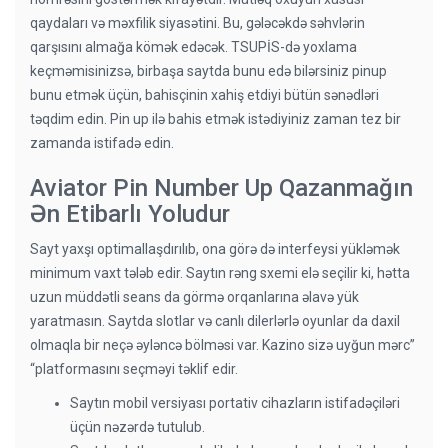
qaydaları və məxfilik siyasətini. Bu, gələcəkdə səhvlərin
qarşısını almağa kömək edəcək. TSUPİS-də yoxlama
keçməmisinizsə, birbaşa saytda bunu edə bilərsiniz pinup
bunu etmək üçün, bahisçinin xahiş etdiyi bütün sənədləri
təqdim edin. Pin up ilə bahis etmək istədiyiniz zaman tez bir
zamanda istifadə edin.
Aviator Pin Number Up Qazanmağın
Ən Etibarlı Yoludur
Sayt yaxşı optimallaşdırılıb, ona görə də interfeysi yükləmək
minimum vaxt tələb edir. Saytın rəng sxemi elə seçilir ki, hətta
uzun müddətli seans da görmə orqanlarına əlavə yük
yaratmasın. Saytda slotlar və canlı dilerlərlə oyunlar da daxil
olmaqla bir neçə əyləncə bölməsi var. Kazino sizə uyğun mərc”
“platformasını seçməyi təklif edir.
Saytın mobil versiyası portativ cihazların istifadəçiləri
üçün nəzərdə tutulub.