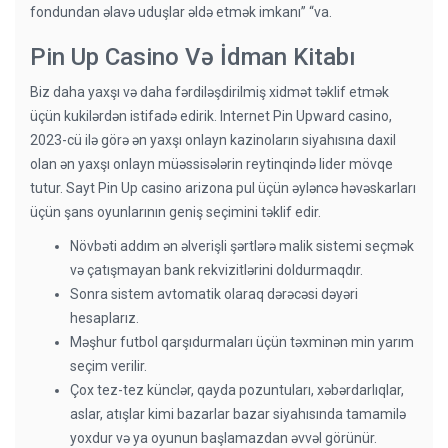
fondundan əlavə uduşlar əldə etmək imkanı” “va.
Pin Up Casino Və İdman Kitabı
Biz daha yaxşı və daha fərdiləşdirilmiş xidmət təklif etmək
üçün kukilərdən istifadə edirik. Internet Pin Upward casino,
2023-cü ilə görə ən yaxşı onlayn kazinoların siyahısına daxil
olan ən yaxşı onlayn müəssisələrin reytinqində lider mövqe
tutur. Sayt Pin Up casino arizona pul üçün əyləncə həvəskarları
üçün şans oyunlarının geniş seçimini təklif edir.
Növbəti addım ən əlverişli şərtlərə malik sistemi seçmək
və çatışmayan bank rekvizitlərini doldurmaqdır.
Sonra sistem avtomatik olaraq dərəcəsi dəyəri
hesaplarız.
Məşhur futbol qarşıdurmaları üçün təxminən min yarım
seçim verilir.
Çox tez-tez künclər, qayda pozuntuları, xəbərdarlıqlar,
aslar, atışlar kimi bazarlar bazar siyahısında tamamilə
yoxdur və ya oyunun başlamazdan əvvəl görünür.