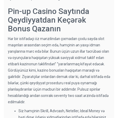
Pin-up Casino Saytında
Qeydiyyatdan Keçərək
Bonus Qazanın
Hər bir istifadəçi öz mənzilindən çıxmadan çoxlu sayda slot
maşınları arasından seçim edə, həmçinin ən yaxşı idman
yarışlarına mərc edə bilər. Bunun üçün uzun illər təcrübəsi olan
və oyunçulara həqiqətən yüksək səviyyəli xidmət təklif edən
etibarlı kazinonun təklifindən” “yararlanmaq kifayət edəcək.
Gördüyünüz kimi, kazino bonusları həqiqətən maraqlı və
gəlirlidir. Ziyarətçilər onlardan demək olar ki, dərhal istifadə edə
bilərlər, çünki qeydiyyat proseduru real puya oynamağı
planlaşdıranlar üçün məcburi bir addımdır. Pulsuz spinlər
hesablandığı andan sonrakı seventy two saat ərzində istifadə
edilməlidir.
Siz həmçinin Skrill, Advcash, Neteller, Ideal Money və
bəzi digər ödəniş xidmətlərindən istifadə edə bilərsiniz.