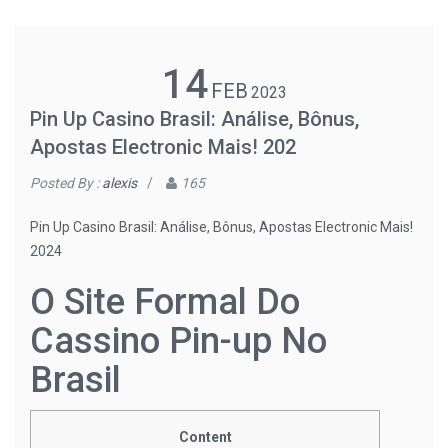
14
FEB
2023
Pin Up Casino Brasil: Análise, Bônus,
Apostas Electronic Mais! 202
Posted By :
alexis
/
165
Pin Up Casino Brasil: Análise, Bônus, Apostas Electronic Mais!
2024
O Site Formal Do
Cassino Pin-up No
Brasil
Content