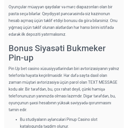
Oyunçular müəyyən qaydalar və mərc diapazonları olan bir
pasta seçə bilərlər. Qeydiyyat pəncərəsində siz kazinonun
hesab açmaq üçün təklif etdiyi bonusu da görə bilərsiniz. Onu
yığmaq üçün təklif olunan alətlərdən hər hansı birini istifadə
edərək ilk depoziti yatırmalısınız.
Bonus Siyasəti Bukmeker
Pin-up
Pin Up bet casino xüsusiyyətlərindən biri avtorizasiyanın yalnız
telefonla həyata keçirilməsidir. Hər dəfə sayta daxil olan
zaman müştəri avtorizasiya üçün parol olan TEXT MESSAGE
kodu alır. Bir tərəfdən, bu, çox rahat deyil, çünki həmişə
telefonunuzun yanınızda olması lazımdır. Digər tərəfdən, bu,
oyunçunun şəxsi hesabının yüksək səviyyədə qorunmasını
təmin edir.
Bu studiyaların əyləncələri Pinup Casino slot
kataloqunda təqdim olunur.