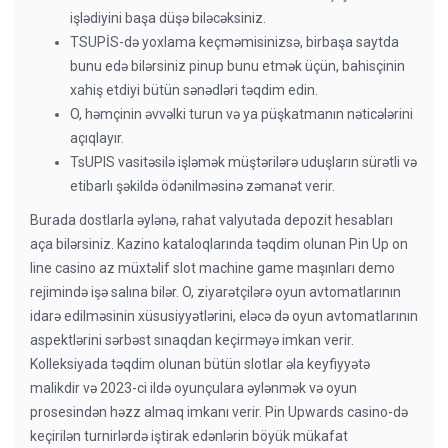
işlədiyini başa düşə biləcəksiniz.
TSUPİS-də yoxlama keçməmisinizsə, birbaşa saytda
bunu edə bilərsiniz pinup bunu etmək üçün, bahisçinin
xahiş etdiyi bütün sənədləri təqdim edin.
O, həmçinin əvvəlki turun və ya püşkatmanın nəticələrini
açıqlayır.
TsUPIS vasitəsilə işləmək müştərilərə uduşların sürətli və
etibarlı şəkildə ödənilməsinə zəmanət verir.
Burada dostlarla əylənə, rahat valyutada depozit hesabları
aça bilərsiniz. Kazino kataloqlarında təqdim olunan Pin Up on
line casino az müxtəlif slot machine game maşınları demo
rejimində işə salına bilər. O, ziyarətçilərə oyun avtomatlarının
idarə edilməsinin xüsusiyyətlərini, eləcə də oyun avtomatlarının
aspektlərini sərbəst sınaqdan keçirməyə imkan verir.
Kolleksiyada təqdim olunan bütün slotlar əla keyfiyyətə
malikdir və 2023-ci ildə oyunçulara əylənmək və oyun
prosesindən həzz almaq imkanı verir. Pin Upwards casino-də
keçirilən turnirlərdə iştirak edənlərin böyük mükafat