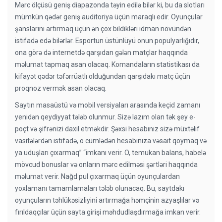
Mərc ölçüsü geniş diapazonda təyin edilə bilər ki, bu da slotları
mümkün qədər geniş auditoriya üçün maraqlı edir. Oyunçular
şanslarını artırmaq üçün ən çox bildikləri idman növündən
istifadə edə bilərlər. Esportun üstünlüyü onun populyarlığıdır,
ona görə də internetdə qarşıdan gələn matçlar haqqında
məlumat tapmaq asan olacaq. Komandaların statistikası da
kifayət qədər təfərrüatlı olduğundan qarşıdakı matç üçün
proqnoz vermək asan olacaq.
Saytın masaüstü və mobil versiyaları arasında keçid zamanı
yenidən qeydiyyat tələb olunmur. Sizə lazım olan tək şey e-
poçt və şifrənizi daxil etməkdir. Şəxsi hesabınız sizə müxtəlif
vasitələrdən istifadə, o cümlədən hesabınıza vəsait qoymaq və
ya uduşları çıxarmaq” “imkanı verir. O, temukan balans, habelə
mövcud bonuslar və onların mərc edilməsi şərtləri haqqında
məlumat verir. Nağd pul çıxarmaq üçün oyunçulardan
yoxlamanı tamamlamaları tələb olunacaq. Bu, saytdakı
oyunçuların təhlükəsizliyini artırmağa həmçinin azyaşlılar və
fırıldaqçılar üçün sayta girişi məhdudlaşdırmağa imkan verir.