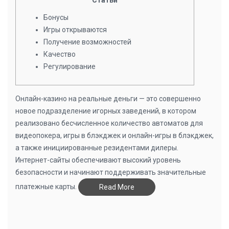
Статьи
Бонусы
Игры открываются
Получение возможностей
Качество
Регулирование
Онлайн-казино на реальные деньги — это совершенно
новое подразделение игорных заведений, в котором
реализовано бесчисленное количество автоматов для
видеопокера, игры в блэкджек и онлайн-игры в блэкджек,
а также инициированные резидентами дилеры.
Интернет-сайты обеспечивают высокий уровень
безопасности и начинают поддерживать значительные
платежные карты.
Read More