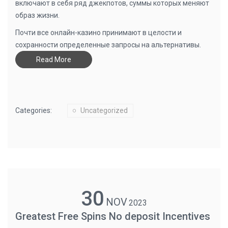
включают в себя ряд джекпотов, суммы которых меняют
образ жизни.
Почти все онлайн-казино принимают в целости и
сохранности определенные запросы на альтернативы.
Read More
Categories:
Uncategorized
30
NOV
2023
Greatest Free Spins No deposit Incentives