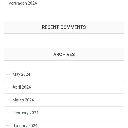
Vortragen 2024
RECENT COMMENTS
ARCHIVES
May 2024
April 2024
March 2024
February 2024
January 2024