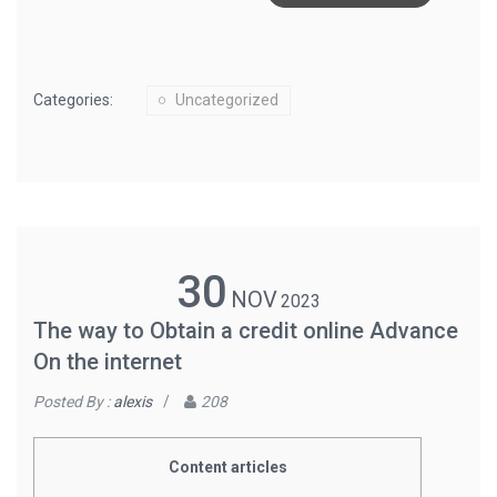
Categories:
Uncategorized
30
NOV
2023
The way to Obtain a credit online Advance
On the internet
Posted By :
alexis
/
208
Content articles