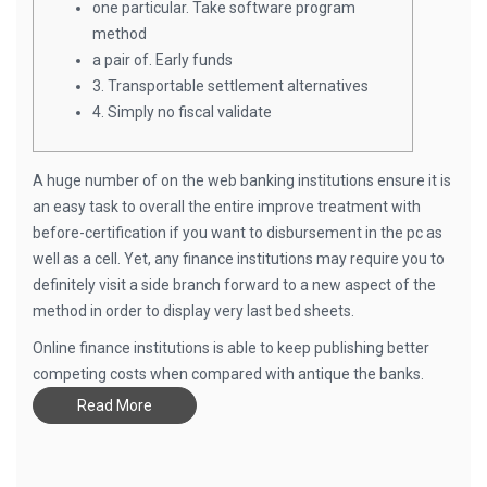
one particular. Take software program
method
a pair of. Early funds
3. Transportable settlement alternatives
4. Simply no fiscal validate
A huge number of on the web banking institutions ensure it is
an easy task to overall the entire improve treatment with
before-certification if you want to disbursement in the pc as
well as a cell. Yet, any finance institutions may require you to
definitely visit a side branch forward to a new aspect of the
method in order to display very last bed sheets.
Online finance institutions is able to keep publishing better
competing costs when compared with antique the banks.
Read More