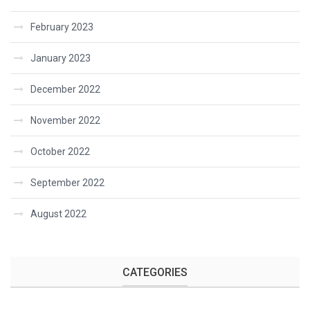
February 2023
January 2023
December 2022
November 2022
October 2022
September 2022
August 2022
CATEGORIES