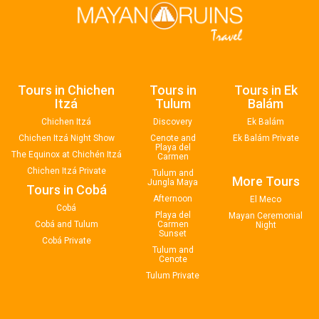
Tours in Chichen
Tours in
Tours in Ek
Itzá
Tulum
Balám
Chichen Itzá
Discovery
Ek Balám
Chichen Itzá Night Show
Cenote and
Ek Balám Private
Playa del
The Equinox at Chichén Itzá
Carmen
Chichen Itzá Private
Tulum and
More Tours
Jungla Maya
Tours in Cobá
Afternoon
El Meco
Cobá
Playa del
Mayan Ceremonial
Cobá and Tulum
Carmen
Night
Sunset
Cobá Private
Tulum and
Cenote
Tulum Private