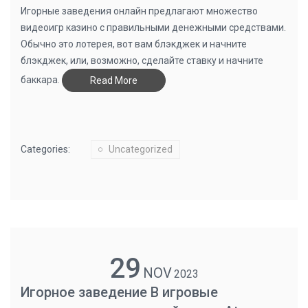
Игорные заведения онлайн предлагают множество
видеоигр казино с правильными денежными средствами.
Обычно это лотерея, вот вам блэкджек и начните
блэкджек, или, возможно, сделайте ставку и начните
баккара.
Read More
Categories:
Uncategorized
29
NOV
2023
Игорное заведение В игровые