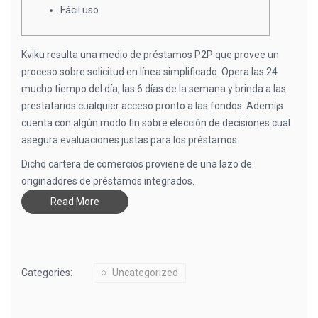
Fácil uso
Kviku resulta una medio de préstamos P2P que provee un
proceso sobre solicitud en línea simplificado. Opera las 24
mucho tiempo del día, las 6 días de la semana y brinda a las
prestatarios cualquier acceso pronto a las fondos. Ademí¡s
cuenta con algún modo fin sobre elección de decisiones cual
asegura evaluaciones justas para los préstamos.
Dicho cartera de comercios proviene de una lazo de
originadores de préstamos integrados.
Read More
Categories:
Uncategorized