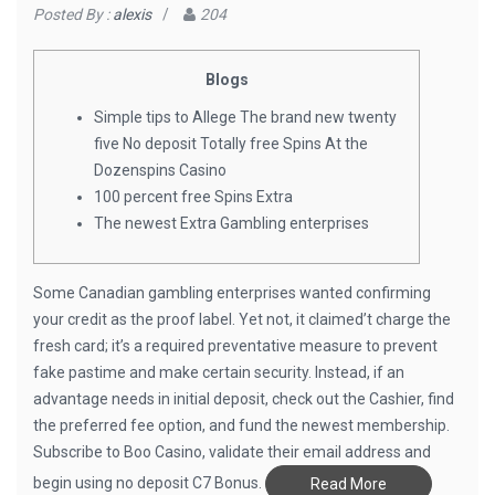
Posted By :
alexis
/
204
Blogs
Simple tips to Allege The brand new twenty
five No deposit Totally free Spins At the
Dozenspins Casino
100 percent free Spins Extra
The newest Extra Gambling enterprises
Some Canadian gambling enterprises wanted confirming
your credit as the proof label. Yet not, it claimed’t charge the
fresh card; it’s a required preventative measure to prevent
fake pastime and make certain security. Instead, if an
advantage needs in initial deposit, check out the Cashier, find
the preferred fee option, and fund the newest membership.
Subscribe to Boo Casino, validate their email address and
begin using no deposit C7 Bonus.
Read More