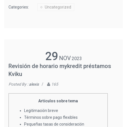
Categories:
Uncategorized
29
NOV
2023
Revisión de horario mykredit préstamos
Kviku
Posted By :
alexis
/
165
Artículos sobre tema
Legitimación breve
Términos sobre pago flexibles
Pequeñas tasas de consideración