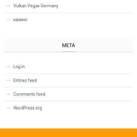
Vulkan Vegas Germany
казино
META
Log in
Entries feed
Comments feed
WordPress.org