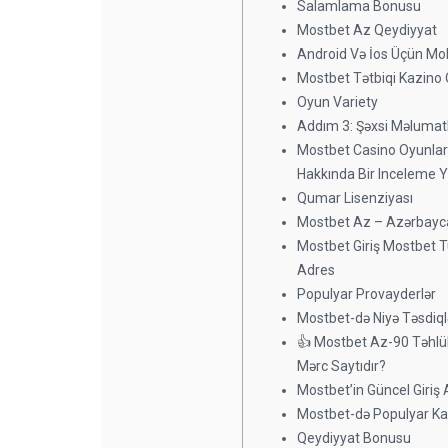
Salamlama Bonusu
Mostbet Az Qeydiyyat
Android Və İos Üçün Mo
Mostbet Tətbiqi Kazino 
Oyun Variety
Addım 3: Şəxsi Məlumatl
Mostbet Casino Oyunları
Hakkında Bir Inceleme Ya
Qumar Lisenziyası
Mostbet Az – Azərbayc
Mostbet Giriş Mostbet Tü
Adres
Populyar Provayderlər
Mostbet-də Niyə Təsdiq
👍 Mostbet Az-90 Təhlük
Mərc Saytıdır?
Mostbet’in Güncel Giriş 
Mostbet-də Populyar Ka
Qeydiyyat Bonusu