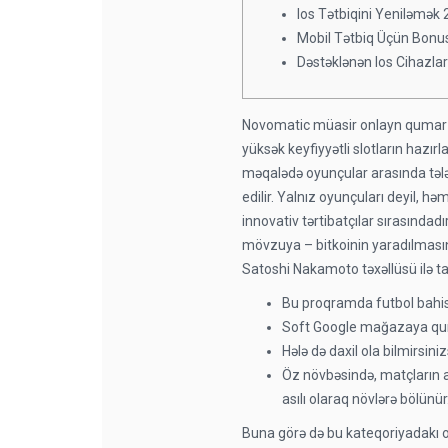
Ios Tətbiqini Yeniləmək
Mobil Tətbiq Üçün Bonu
Dəstəklənən Ios Cihazlar
Novomatic müasir onlayn qumar baz
yüksək keyfiyyətli slotların hazı
məqalədə oyunçular arasında tələb
edilir. Yalnız oyunçuları deyil, hə
innovativ tərtibatçılar sırasındadı
mövzuya – bitkoinin yaradılmasın
Satoshi Nakamoto təxəllüsü ilə ta
Bu proqramda futbol bahisl
Soft Google mağazaya qumar
Hələ də daxil ola bilmirsin
Öz növbəsində, matçların a
asılı olaraq növlərə bölünür
Buna görə də bu kateqoriyadakı o