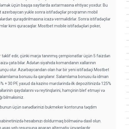
ükləmək üçün başqa saytlarda axtarmasına ehtiyac yoxdur. Bu
azerbaycan yukle sonra istifadəçilər proqramın mobil
dən quraşdırılmasına icazə verməlidirlər. Sonra istifadəçilər
lar kimi quracaqlar. Mostbet mobile istifadəçiləri poker,
təklif edir, çünki marja tanınmış çempionatlar üçün 5 faizdən
faizə çata bilər. Adətən siyahıda komandanın xallarının
unçu olur. Azərbaycandan olan hər bir yeni istifadəçi Mostbet
Salamlama bonusu ilə qarşılanır. Salamlama bonusu ilə idman
 + 30 PF, yaxud da kazino mərclərində ilk depozitinizdə 125%
əllərinin qaydalarını və reytinqlərini, həmçinin blef etməyi və
ı bilməlisiniz.
 bunun üçün sənədlərinizi bukmeker kontoruna təqdim
kabinetinizdə hesabınızı doldurmaq bölməsinə daxil olun.
n əsas veb resursuna aparan alternativ ünvanlardır.