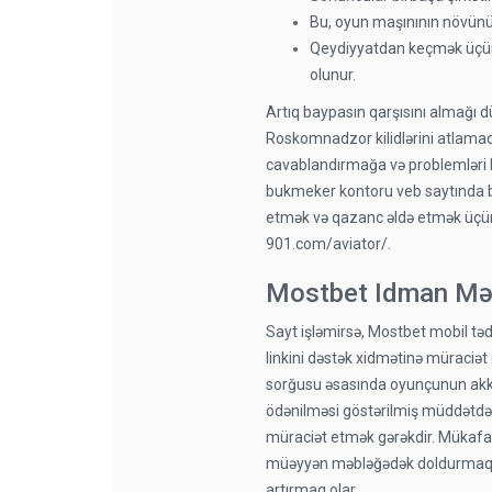
Bu, oyun maşınının növünü,
Qeydiyyatdan keçmək üçün 
olunur.
Artıq baypasın qarşısını almağı d
Roskomnadzor kilidlərini atlamaq 
cavablandırmağa və problemləri h
bukmeker kontoru veb saytında b
etmək və qazanc əldə etmək üç
901.com/aviator/
.
Mostbet Idman Mər
Sayt işləmirsə, Mostbet mobil tə
linkini dəstək xidmətinə müraciə
sorğusu əsasında oyunçunun akka
ödənilməsi göstərilmiş müddətdə
müraciət etmək gərəkdir. Mükafa
müəyyən məbləğədək doldurmaq l
artırmaq olar.