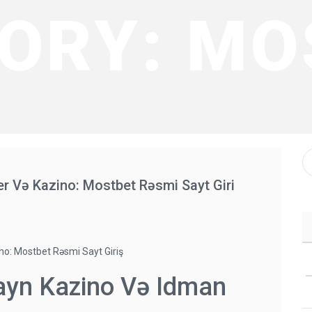
ORY:
MO
r Və Kazino: Mostbet Rəsmi Sayt Giri
o: Mostbet Rəsmi Sayt Giriş
ayn Kazino Və Idman