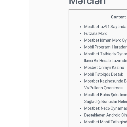
Mərcləri
Content
Mostbet-az91 Saytında
Futzala Mərc
Mostbet Idman Mərc Oyu
Mobil Proqramı Haradan
Mostbet Tətbiqdə Oyn
Ikinci Bir Hesab Lazımdı
Mosbet Onlayn Kazino
Mobil Tətbiqdə Dəstək
Mostbet Kazinosunda Ba
Və Pulların Çıxarılması
Mostbet Bahis Şirketini
Sağladığı Bonuslar Neler
Mostbet: Necə Oynama
Dəstəklənən Android Cih
Mostbet Mobil Tətbiqin