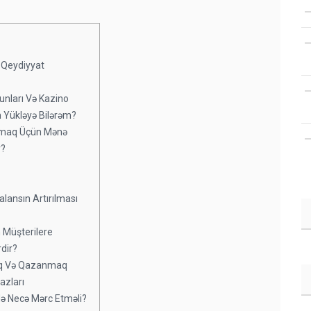
 Qeydiyyat
nları Və Kazino
 Yükləyə Bilərəm?
amaq Üçün Mənə
r?
lansın Artırılması
n Müşterilere
dir?
q Və Qazanmaq
azları
də Necə Mərc Etməli?