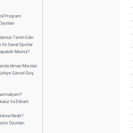
bil Proqram
Oyunları
arınızı Təmin Edin
 Ve Sanal Sporlar
pabilir Misiniz?
anda Idman Mərcləri
rkiye Güncel Giriş
lənməliyəm?
əsiz Və Etibarlı
Adresi Nedir?
zino Oyunları