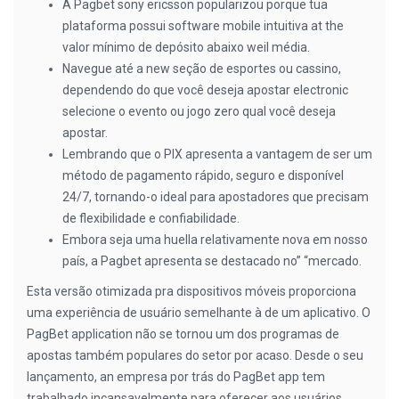
A Pagbet sony ericsson popularizou porque tua
plataforma possui software mobile intuitiva at the
valor mínimo de depósito abaixo weil média.
Navegue até a new seção de esportes ou cassino,
dependendo do que você deseja apostar electronic
selecione o evento ou jogo zero qual você deseja
apostar.
Lembrando que o PIX apresenta a vantagem de ser um
método de pagamento rápido, seguro e disponível
24/7, tornando-o ideal para apostadores que precisam
de flexibilidade e confiabilidade.
Embora seja uma huella relativamente nova em nosso
país, a Pagbet apresenta se destacado no” “mercado.
Esta versão otimizada pra dispositivos móveis proporciona
uma experiência de usuário semelhante à de um aplicativo. O
PagBet application não se tornou um dos programas de
apostas também populares do setor por acaso. Desde o seu
lançamento, an empresa por trás do PagBet app tem
trabalhado incansavelmente para oferecer aos usuários