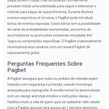
saque podem mudar, mas os usuários normalmente
precisam iniciar uma solicitação para saque e selecionar o
método para saque de tua preferência. Durante illustres
eventos esportivos et torneios, o PagBet pode introduzir
bônus de eventos especiais. Esses bônus tem a possibilidade
de variar de probabilidades aumentadas, aumentos de
acumuladores ou promoções exclusivas vinculadas the”
“jogos ou competições específicas. O PagBet ocasionalmente
recompensa seus usuários com um reward Pagbet de
expresamente grátis.
Perguntas Frequentes Sobre
Pagbet
A Pagbet assegura que todos os pedidos de retirada sejam
tratados com segurança e proteção, usando tecnologia
avançada para criptografia. A versão móvel foi desenvolvida
com um design and style intuitivo e instruções claras, e
facilitou muito a vida de quem quer se cadastrar vello celular.
Com a Pagbet apostas terá acesso an 1 site leve electronic