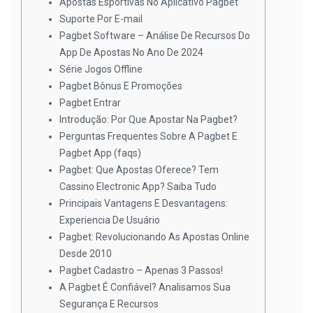
Apostas Esportivas No Aplicativo Pagbet
Suporte Por E-mail
Pagbet Software – Análise De Recursos Do
App De Apostas No Ano De 2024
Série Jogos Offline
Pagbet Bônus E Promoções
Pagbet Entrar
Introdução: Por Que Apostar Na Pagbet?
Perguntas Frequentes Sobre A Pagbet E
Pagbet App (faqs)
Pagbet: Que Apostas Oferece? Tem
Cassino Electronic App? Saiba Tudo
Principais Vantagens E Desvantagens:
Experiencia De Usuário
Pagbet: Revolucionando As Apostas Online
Desde 2010
Pagbet Cadastro – Apenas 3 Passos!
A Pagbet É Confiável? Analisamos Sua
Segurança E Recursos