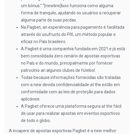
um bônus.” “[newline]Isso funciona como alguma
forma de tranquilo, ajudando os usuários a recuperar
alguma parte de suas perdas.
Na Pagbet, an experiência para pagamento é facilitada
através do usufructo do PIX, um método popular e
eficaz no País brasileiro.
A Pagbet é uma companhia fundada em 2021 e já está
bem consolidada zero cenário de apostas esportivas
no País e do mundo, principalmente por fornecer
patrocínio an algunos clubes de futebol.
Todas because informações fornecidas são tratadas
com a new devida confidencialidade at the estão em
conformidade com as leis de proteção para dados
aplicáveis.
A Pagbet oferece uma plataforma segura at the fácil
de usar para realizar apostas em eventos esportivos
de todo o globo.
A incapere de apostas esportivas Pagbet é a new melhor