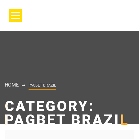
HOME
PAGBET BRAZIL
CATEGORY:
PAGBET BRAZIL