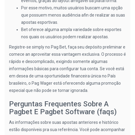
eventos, graças ao layout amigável da plataforma.
Por esse motivo, muitos usuários buscam uma opção
que possuem menos audiência afin de realizar as suas
apostas esportivas.
Bet oferece alguma ampla variedade sobre esportes
nos quais os usuários podem realizar apostas.
Registre-se simply no Pag Bet, faça seu depósito preliminar e
comece an aproveitar essa vantagem exclusiva. O processo é
rápido e descomplicado, exigindo somente algumas
informações básicas para configurar tua conta. Se você está
em desea de uma oportunidade financeira única no País
brasileiro, o Pag Wager está oferecendo alguma promoção
especial que não pode se tornar ignorada.
Perguntas Frequentes Sobre A
Pagbet E Pagbet Software (faqs)
As informações sobre suas apostas anteriores e histórico
estão disponíveis pra sua referência. Você pode acompanhar