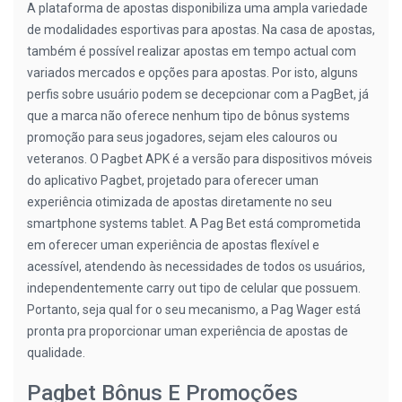
A plataforma de apostas disponibiliza uma ampla variedade
de modalidades esportivas para apostas. Na casa de apostas,
também é possível realizar apostas em tempo actual com
variados mercados e opções para apostas. Por isto, alguns
perfis sobre usuário podem se decepcionar com a PagBet, já
que a marca não oferece nenhum tipo de bônus systems
promoção para seus jogadores, sejam eles calouros ou
veteranos. O Pagbet APK é a versão para dispositivos móveis
do aplicativo Pagbet, projetado para oferecer uman
experiência otimizada de apostas diretamente no seu
smartphone systems tablet. A Pag Bet está comprometida
em oferecer uman experiência de apostas flexível e
acessível, atendendo às necessidades de todos os usuários,
independentemente carry out tipo de celular que possuem.
Portanto, seja qual for o seu mecanismo, a Pag Wager está
pronta pra proporcionar uman experiência de apostas de
qualidade.
Pagbet Bônus E Promoções