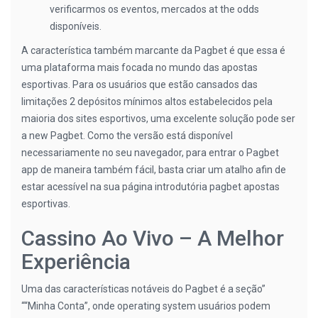
verificarmos os eventos, mercados at the odds
disponíveis.
A característica também marcante da Pagbet é que essa é
uma plataforma mais focada no mundo das apostas
esportivas. Para os usuários que estão cansados das
limitações 2 depósitos mínimos altos estabelecidos pela
maioria dos sites esportivos, uma excelente solução pode ser
a new Pagbet. Como the versão está disponível
necessariamente no seu navegador, para entrar o Pagbet
app de maneira também fácil, basta criar um atalho afin de
estar acessível na sua página introdutória
pagbet apostas
esportivas
.
Cassino Ao Vivo – A Melhor
Experiência
Uma das características notáveis do Pagbet é a seção”
““Minha Conta”, onde operating system usuários podem