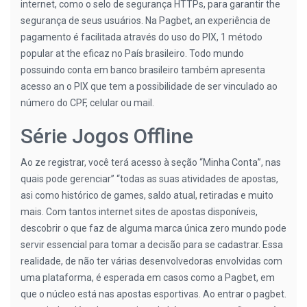
internet, como o selo de segurança HTTPs, para garantir the
segurança de seus usuários. Na Pagbet, an experiência de
pagamento é facilitada através do uso do PIX, 1 método
popular at the eficaz no País brasileiro. Todo mundo
possuindo conta em banco brasileiro também apresenta
acesso an o PIX que tem a possibilidade de ser vinculado ao
número do CPF, celular ou mail.
Série Jogos Offline
Ao ze registrar, você terá acesso à seção “Minha Conta”, nas
quais pode gerenciar” “todas as suas atividades de apostas,
asi como histórico de games, saldo atual, retiradas e muito
mais. Com tantos internet sites de apostas disponíveis,
descobrir o que faz de alguma marca única zero mundo pode
servir essencial para tomar a decisão para se cadastrar. Essa
realidade, de não ter várias desenvolvedoras envolvidas com
uma plataforma, é esperada em casos como a Pagbet, em
que o núcleo está nas apostas esportivas. Ao entrar o pagbet.