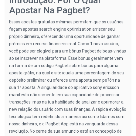
Introdução: Por O Qual
Apostar Na Pagbet?
Essas apostas gratuitas mínimas permitem que os usuários
façam apostas search engine optimization arriscar seu
próprio dinheiro, oferecendo uma oportunidade de ganhar
prêmios em recurso financeiro real. Como 1 novo usuário,
você pode ser elegível para um bônus Pagbet de boas-vindas
ao se inscrever na plataforma. Esse bônus geralmente vem
na forma de um código Pagbet sobre bônus para alguma
aposta grátis, na qual o site iguala uma porcentagem do seu
depósito preliminar ou oferece uma aposta sem pe?ón na
sua 1ª aposta. A singularidade do aplicativo sony ericsson
manifesta não somente em sua capacidade de processar
transações, mas na tua habilidade de analizar e aprimorar a
new relação do usuário com suas finanças. A rápida evolução
tecnológica tem redefinido a maneira asi como lidamos com
nosso dinheiro, e o PagBet App está na vanguarda dessa
revolução. No cerne da sua annuncio está an concepção de