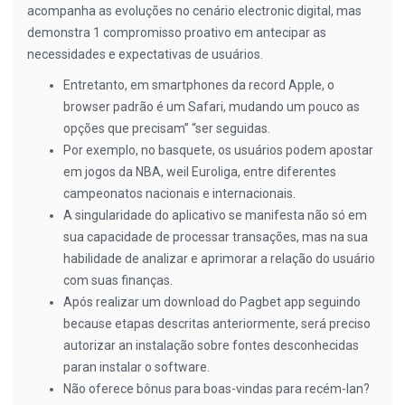
acompanha as evoluções no cenário electronic digital, mas
demonstra 1 compromisso proativo em antecipar as
necessidades e expectativas de usuários.
Entretanto, em smartphones da record Apple, o
browser padrão é um Safari, mudando um pouco as
opções que precisam” “ser seguidas.
Por exemplo, no basquete, os usuários podem apostar
em jogos da NBA, weil Euroliga, entre diferentes
campeonatos nacionais e internacionais.
A singularidade do aplicativo se manifesta não só em
sua capacidade de processar transações, mas na sua
habilidade de analizar e aprimorar a relação do usuário
com suas finanças.
Após realizar um download do Pagbet app seguindo
because etapas descritas anteriormente, será preciso
autorizar an instalação sobre fontes desconhecidas
paran instalar o software.
Não oferece bônus para boas-vindas para recém-lan?