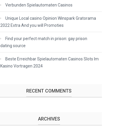
Verbunden Spielautomaten Casinos
Unique Local casino Opinion Winspark Gratorama
2022 Extra And you will Promoties
Find your perfect match in prison: gay prison
dating source
Beste Erreichbar Spielautomaten Casinos Slots Im
Kasino Vortragen 2024
RECENT COMMENTS
ARCHIVES