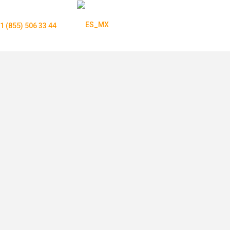
1 (855) 506 33 44