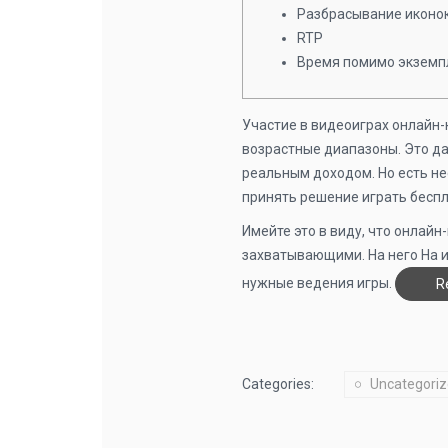
Разбрасывание иконо
RTP
Время помимо экземп
Участие в видеоиграх онлайн
возрастные диапазоны. Это да
реальным доходом. Но есть не
принять решение играть беспл
Имейте это в виду, что онлай
захватывающими. На него На 
нужные ведения игры.
R
Categories:
Uncategori