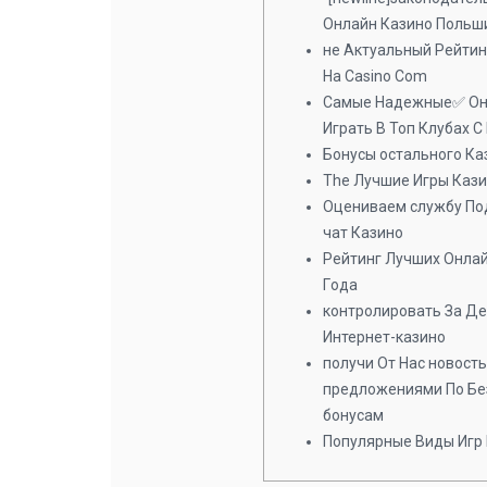
Онлайн Казино Польш
не Актуальный Рейтин
На Casino Com
Самые Надежные✅ Он
Играть В Топ Клубах 
Бонусы остального Ка
The Лучшие Игры Каз
Оцениваем службу По
чат Казино
Peйтинг Лучшиx Oнлaй
Гoдa
контролировать За Д
Интернет-казино
получи От Нас новост
предложениями По Б
бонусам
Популярные Виды Игр 