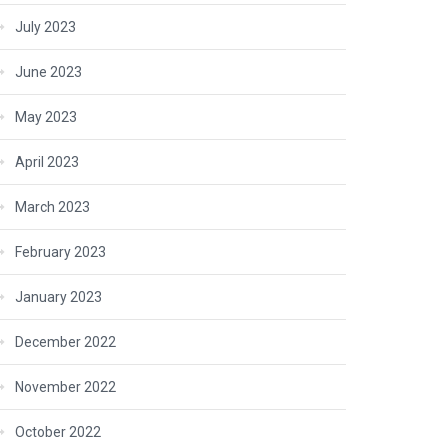
July 2023
June 2023
May 2023
April 2023
March 2023
February 2023
January 2023
December 2022
November 2022
October 2022