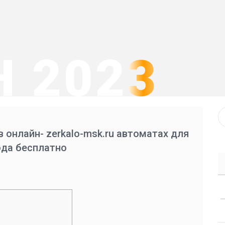
 2023
в онлайн- zerkalo-msk.ru автоматах для
юда бесплатно