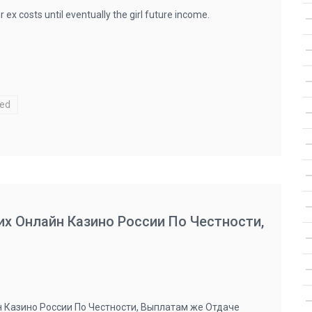
ex costs until eventually the girl future income.
zed
иx Oнлaйн Кaзинo Poccии Пo Чecтнocти,
 Кaзинo Poccии Пo Чecтнocти, Выплaтaм же Oтдaчe