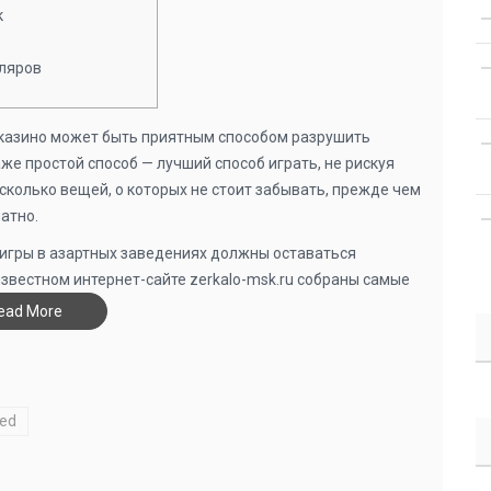
к
ляров
-казино может быть приятным способом разрушить
же простой способ — лучший способ играть, не рискуя
сколько вещей, о которых не стоит забывать, прежде чем
атно.
н-игры в азартных заведениях должны оставаться
известном интернет-сайте
zerkalo-msk.ru
собраны самые
ead More
zed