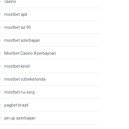
casino
mostbet apk
mostbet az 90
mostbet azerbaijan
Mostbet Casino Azerbaycan
mostbet kirish
mostbet ozbekistonda
mostbet-ru-serg
pagbet brazil
pin up azerbaijan