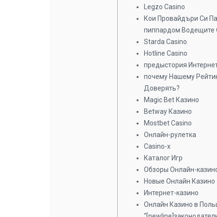
Legzo Casino
Кои Провайдъри Си П
пиппардом Водещите 
Starda Casino
Hotline Casino
предыстория Интерне
почему Нашему Рейти
Доверять?
Magic Bet Казино
Betway Казино
Mostbet Casino
Онлайн-рулетка
Casino-x
Каталог Игр
Обзоры Онлайн-казино
Новые Онлайн Казино
Интернет-казино
Онлайн Казино в Поль
“[newline]законодате