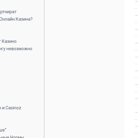
артнират
Онлайн Казина?
т Казино
нгу невозможно
 и Casinoz
ше”
льные Нормы