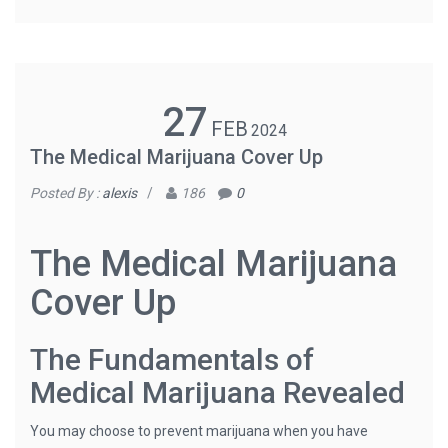
27
FEB
2024
The Medical Marijuana Cover Up
Posted By :
alexis
/
186
0
The Medical Marijuana
Cover Up
The Fundamentals of
Medical Marijuana Revealed
You may choose to prevent marijuana when you have