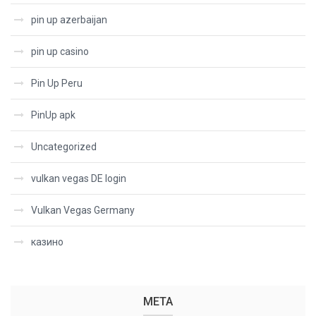
pin up azerbaijan
pin up casino
Pin Up Peru
PinUp apk
Uncategorized
vulkan vegas DE login
Vulkan Vegas Germany
казино
META