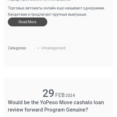
Торговые автоматы онлайн еще называют однорукими
бандитами и предлагают крупные выигрыши.
Read More
Categories:
Uncategorized
29
FEB
2024
Would be the YoPeso Move cashalo loan
review forward Program Genuine?