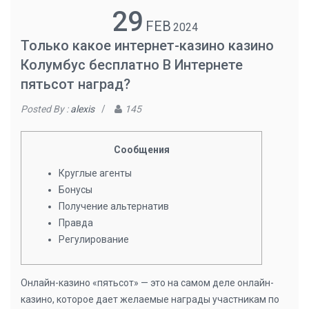
29
FEB
2024
Только какое интернет-казино казино
Колумбус бесплатно В Интернете
пятьсот наград?
Posted By :
alexis
/
145
Сообщения
Круглые агенты
Бонусы
Получение альтернатив
Правда
Регулирование
Онлайн-казино «пятьсот» — это на самом деле онлайн-
казино, которое дает желаемые награды участникам по