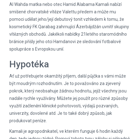
Al Wahda matka nebo otec Hamid Alabama Kamali nabízí
smíšené chorvatské vítěze Valettu předem a může mu
pomoci udělat jeho/její debutový tonit vzhledem k tomu, že
kosmetický FK Qarabag zahrnující Ázerbájdžán uvnitř skupiny
vítězných obchodů.
Jakékoli nabídky 21letého staromódního
bránice přišly jeho otci Hamdanovi ze sledování fotbalové
spolupráce s Evropskou unií.
Hypotéka
Ať už potřebujete okamžitý příjem, další půjčka s vámi může
být moudrým rozhodnutím. Je to považováno za zjevený
pokrok, který neobsahuje žádnou hodnotu, jejíž všechny jsou
nadále rychle využívány. Můžete jej použít pro různé způsoby
využití začlenění klinické pohotovosti, výdajů pozvaných,
univerzity, dovolené atd. Je to také dobrý způsob, jak
produkovat peníze.
Kamali je agropodnikatel, ve kterém funguje 6 hodin každý
den, tedy jednou týdně. Pomocí tohoto typu zálohy si případně