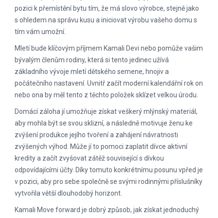
pozici k přemístění bytu tím, že má slovo výrobce, stejně jako
s ohledem na správu kusu a iniciovat výrobu vašeho domu s
tím vám umožní.
Mletí bude klíčovým příjmem Kamali Devi nebo pomůže vašim
bývalým členům rodiny, která si tento jedinec užívá
základního vývoje mletí dětského semene, hnojiv a
počátečního nastavení. Uvnitř začít moderní kalendářní rok on
nebo ona by měl tento z těchto položek sklízet velkou úrodu.
Domácí záloha jí umožňuje získat veškerý mlýnský materiál,
aby mohla být se svou sklizní, a následně motivuje ženu ke
zvýšení produkce jejího tvoření a zahájení návratnosti
zvýšených výhod. Může jí to pomoci zaplatit dívce aktivní
kredity a začít zvyšovat zátěž související s dívkou
odpovídajícími účty. Díky tomuto konkrétnímu posunu vpřed je
v pozici, aby pro sebe společně se svými rodinnými příslušníky
vytvořila větší dlouhodobý horizont.
Kamali Move forward je dobrý způsob, jak získat jednoduchý