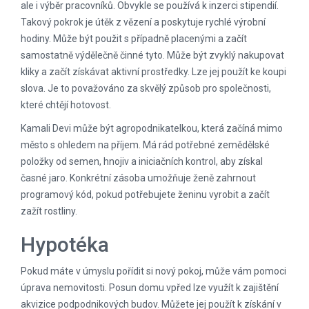
ale i výběr pracovníků. Obvykle se používá k inzerci stipendií.
Takový pokrok je útěk z vězení a poskytuje rychlé výrobní
hodiny. Může být použit s případně placenými a začít
samostatně výdělečně činné tyto. Může být zvyklý nakupovat
kliky a začít získávat aktivní prostředky. Lze jej použít ke koupi
slova. Je to považováno za skvělý způsob pro společnosti,
které chtějí hotovost.
Kamali Devi může být agropodnikatelkou, která začíná mimo
město s ohledem na příjem. Má rád potřebné zemědělské
položky od semen, hnojiv a iniciačních kontrol, aby získal
časné jaro. Konkrétní zásoba umožňuje ženě zahrnout
programový kód, pokud potřebujete ženinu vyrobit a začít
zažít rostliny.
Hypotéka
Pokud máte v úmyslu pořídit si nový pokoj, může vám pomoci
úprava nemovitosti. Posun domu vpřed lze využít k zajištění
akvizice podpodnikových budov. Můžete jej použít k získání v