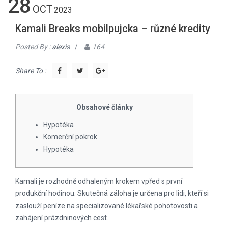
28
OCT
2023
Kamali Breaks mobilpujcka – různé kredity
Posted By :
alexis
/
164
Share To :
Obsahové články
Hypotéka
Komerční pokrok
Hypotéka
Kamali je rozhodně odhaleným krokem vpřed s první
produkční hodinou. Skutečná záloha je určena pro lidi, kteří si
zaslouží peníze na specializované lékařské pohotovosti a
zahájení prázdninových cest.