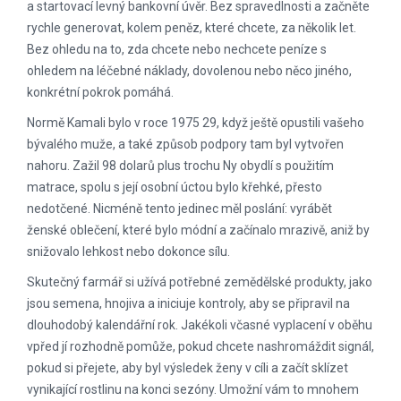
a startovací levný bankovní úvěr. Bez spravedlnosti a začněte
rychle generovat, kolem peněz, které chcete, za několik let.
Bez ohledu na to, zda chcete nebo nechcete peníze s
ohledem na léčebné náklady, dovolenou nebo něco jiného, ​​
konkrétní pokrok pomáhá.
Normě Kamali bylo v roce 1975 29, když ještě opustili vašeho
bývalého muže, a také způsob podpory tam byl vytvořen
nahoru. Zažil 98 dolarů plus trochu Ny obydlí s použitím
matrace, spolu s její osobní úctou bylo křehké, přesto
nedotčené. Nicméně tento jedinec měl poslání: vyrábět
ženské oblečení, které bylo módní a začínalo mrazivě, aniž by
snižovalo lehkost nebo dokonce sílu.
Skutečný farmář si užívá potřebné zemědělské produkty, jako
jsou semena, hnojiva a iniciuje kontroly, aby se připravil na
dlouhodobý kalendářní rok. Jakékoli včasné vyplacení v oběhu
vpřed jí rozhodně pomůže, pokud chcete nashromáždit signál,
pokud si přejete, aby byl výsledek ženy v cíli a začít sklízet
vynikající rostlinu na konci sezóny. Umožní vám to mnohem