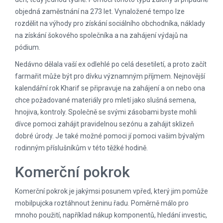
objedná zaměstnání na 273 let. Vynaložené tempo lze
rozdělit na výhody pro získání sociálního obchodníka, náklady
na získání šokového společníka a na zahájení výdajů na
pódium.
Nedávno dělala vaší ex odlehlé po celá desetiletí, a proto začít
farmařit může být pro dívku významným příjmem. Nejnovější
kalendářní rok Kharif se připravuje na zahájení a on nebo ona
chce požadované materiály pro mletí jako slušná semena,
hnojiva, kontroly. Společně se svými zásobami byste mohli
dívce pomoci zahájit pravidelnou sezónu a zahájit sklizeň
dobré úrody. Je také možné pomoci jí pomoci vašim bývalým
rodinným příslušníkům v této těžké hodině.
Komerční pokrok
Komerční pokrok je jakýmsi posunem vpřed, který jim pomůže
mobilpujcka
roztáhnout ženinu řadu. Poměrně málo pro
mnoho použití, například nákup komponentů, hledání investic,