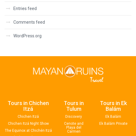
Entries feed
Comments feed
WordPress.org
Tours in Chichen
Tours in
Tours in Ek
Itzá
Tulum
Balám
Chichen Itzá
Discovery
Ek Balám
Chichen Itzá Night Show
Cenote and
Ek Balám Private
Playa del
The Equinox at Chichén Itzá
Carmen